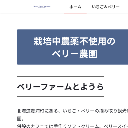
コ
ナ
ホーム
いちご＆ベリー
ン
ビ
テ
ゲ
ン
ー
ツ
シ
へ
ョ
栽培中農薬不使用の
ス
ン
ベリー農園
キ
に
ッ
移
プ
動
ベリーファームとようら
北海道豊浦町にある、いちご・ベリーの摘み取り観光
園。
併設のカフェでは手作りソフトクリーム、ベリースイ