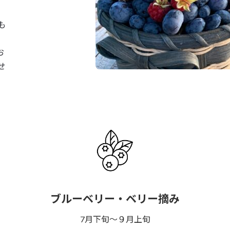
も
お
せ
ブルーベリー・ベリー摘み
7月下旬～９月上旬