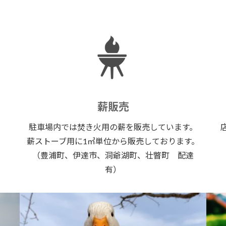
薪販売
駐車場内では焚き火用の薪を販売しています。
薪ストーブ用に1㎥単位から販売しております。
（豊浦町、伊達市、洞爺湖町、壮瞥町 配達
有）