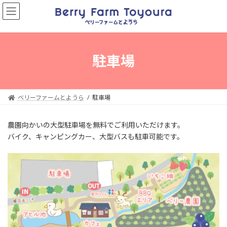
コ
ナ
ン
ビ
テ
ゲ
ン
ー
ツ
シ
へ
ョ
駐車場
ス
ン
キ
に
ッ
移
プ
動
ベリーファームとようら
駐車場
農園向かいの大型駐車場を無料でご利用いただけます。
バイク、キャンピングカー、大型バスも駐車可能です。