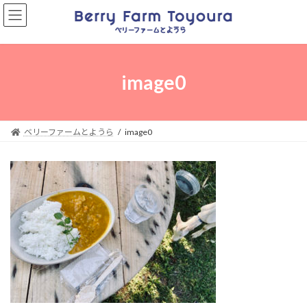
コ
ナ
ン
ビ
テ
ゲ
ン
ー
ツ
シ
へ
ョ
image0
ス
ン
キ
に
ッ
移
プ
動
ベリーファームとようら
image0